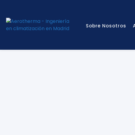
Sobre Nosotros