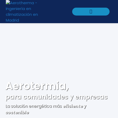
Calculadora CAE
Aerotermia,
para comunidades y empresas
La solución energética más
eficiente y
sostenible