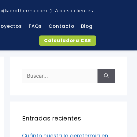
fo@aerotherma.com
Acceso clientes
royectos
FAQs
Contacto
Blog
Calculadora CAE
Entradas recientes
Cuánto cuesta la aerotermia en