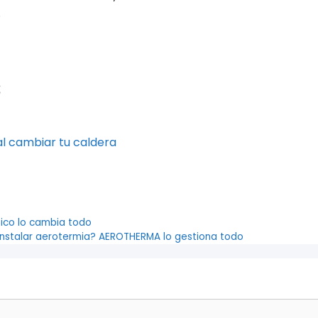
.
s
al cambiar tu caldera
nico lo cambia todo
instalar aerotermia? AEROTHERMA lo gestiona todo