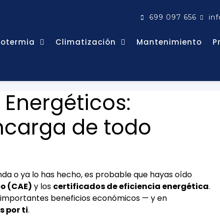
699 097 656
in
rotermia
Climatización
Mantenimiento
P
 Energéticos:
carga de todo
enda o ya lo has hecho, es probable que hayas oído
co (CAE)
y los
certificados de eficiencia energética
.
importantes beneficios económicos — y en
 por ti
.